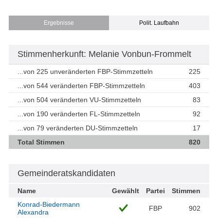
Ergebnisse
Polit. Laufbahn
Stimmenherkunft: Melanie Vonbun-Frommelt
...von 225 unveränderten FBP-Stimmzetteln
225
...von 544 veränderten FBP-Stimmzetteln
403
...von 504 veränderten VU-Stimmzetteln
83
...von 190 veränderten FL-Stimmzetteln
92
...von 79 veränderten DU-Stimmzetteln
17
Total Stimmen
820
Gemeinderatskandidaten
Name
Gewählt
Partei
Stimmen
Konrad-Biedermann
FBP
902
Alexandra