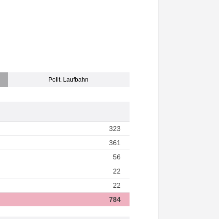
Polit. Laufbahn
323
361
56
22
22
784