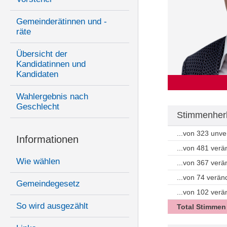
Gemeinderätinnen und -
räte
Übersicht der
Kandidatinnen und
Kandidaten
Wahlergebnis nach
Geschlecht
Stimmenherk
...von 323 unv
Informationen
...von 481 ver
Wie wählen
...von 367 ver
...von 74 verän
Gemeindegesetz
...von 102 ver
So wird ausgezählt
Total Stimmen