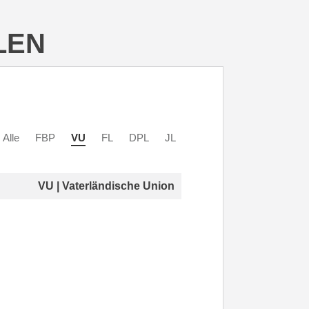
LEN
Alle
FBP
VU
FL
DPL
JL
VU | Vaterländische Union