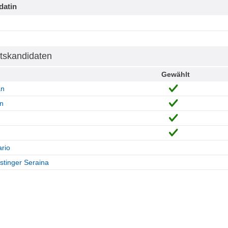
datin
tskandidaten
Gewählt
an
n
rio
tinger Seraina