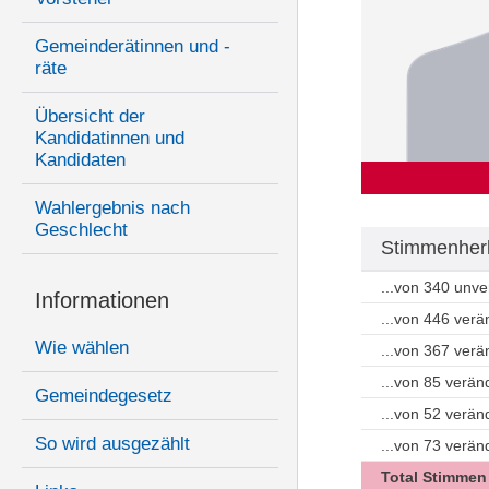
Gemeinderätinnen und -
räte
Übersicht der
Kandidatinnen und
Kandidaten
Wahlergebnis nach
Geschlecht
Stimmenherk
...von 340 unv
Informationen
...von 446 ver
Wie wählen
...von 367 ver
...von 85 verän
Gemeindegesetz
...von 52 verä
So wird ausgezählt
...von 73 verä
Total Stimmen