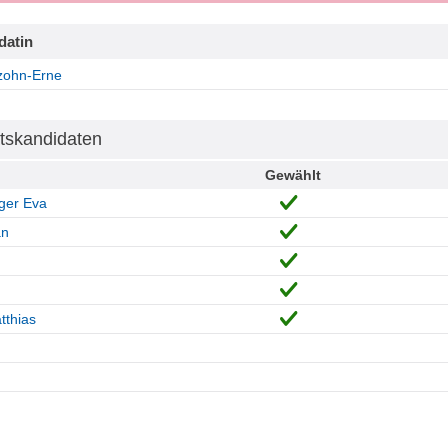
datin
zohn-Erne
tskandidaten
Gewählt
ger Eva
an
tthias