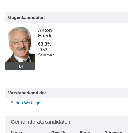
Gegenkandidaten
Anton
Eberle
63.3%
1152
Stimmen
FBP
Vorsteherkandidat
Stefan Wolfinger
Gemeinderatskandidaten
Name
Gewählt
Partei
Stimmen