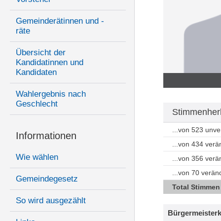
Gemeinderätinnen und -
räte
Übersicht der
Kandidatinnen und
Kandidaten
Wahlergebnis nach
Geschlecht
Stimmenherk
...von 523 unv
Informationen
...von 434 ver
Wie wählen
...von 356 ver
...von 70 verän
Gemeindegesetz
Total Stimmen
So wird ausgezählt
Bürgermeisterk