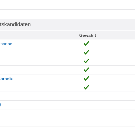
tskandidaten
Gewählt
usanne
ornelia
d