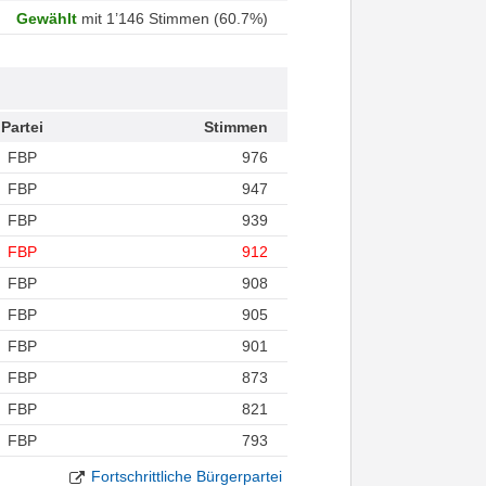
Gewählt
mit 1’146 Stimmen (60.7%)
Partei
Stimmen
FBP
976
FBP
947
FBP
939
FBP
912
FBP
908
FBP
905
FBP
901
FBP
873
FBP
821
FBP
793
Fortschrittliche Bürgerpartei