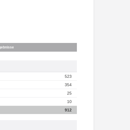
gebnisse
523
354
25
10
912