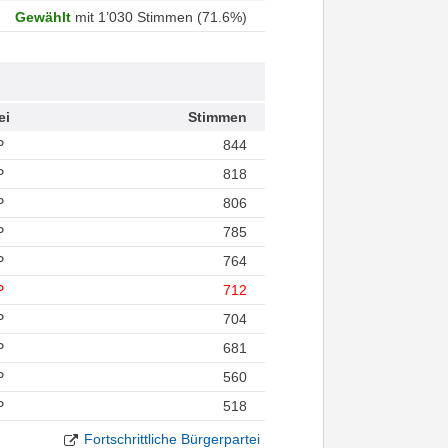
Gewählt
mit 1’030 Stimmen (71.6%)
ei
Stimmen
P
844
P
818
P
806
P
785
P
764
P
712
P
704
P
681
P
560
P
518
Fortschrittliche Bürgerpartei