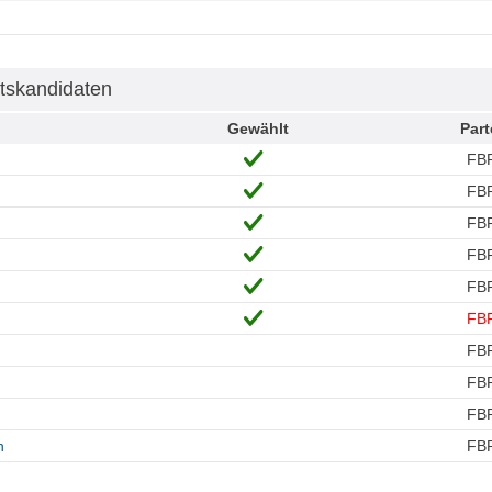
tskandidaten
Gewählt
Part
FB
FB
FB
FB
FB
FB
FB
FB
FB
h
FB