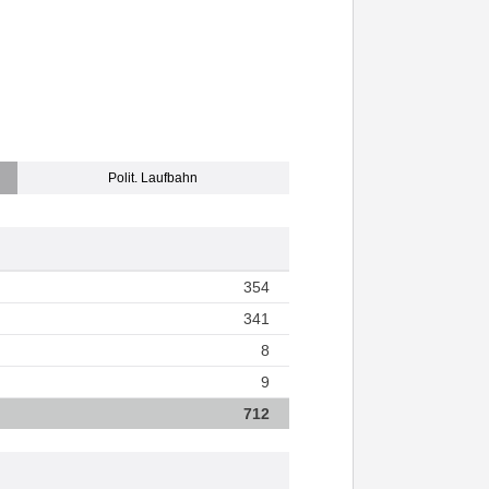
Polit. Laufbahn
354
341
8
9
712