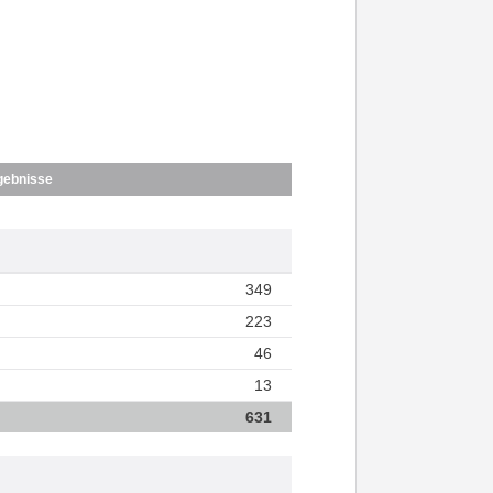
gebnisse
349
223
46
13
631