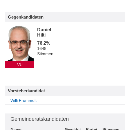
Gegenkandidaten
Daniel
Hilti
76.2%
1648
Stimmen
VU
Vorsteherkandidat
Willi Frommelt
Gemeinderatskandidaten
Name
Gewählt
Partei
Stimmen