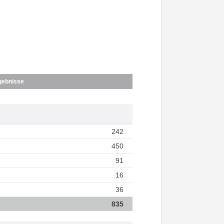
gebnisse
242
450
91
16
36
835