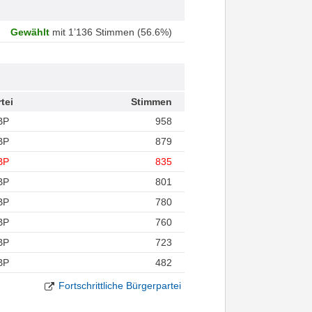
Gewählt
mit 1’136 Stimmen (56.6%)
tei
Stimmen
BP
958
BP
879
BP
835
BP
801
BP
780
BP
760
BP
723
BP
482
Fortschrittliche Bürgerpartei