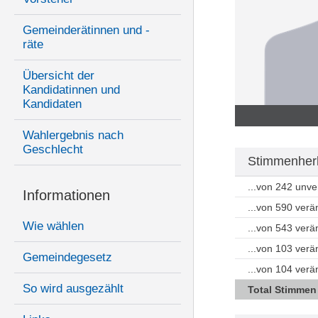
Gemeinderätinnen und -
räte
Übersicht der
Kandidatinnen und
Kandidaten
Wahlergebnis nach
Geschlecht
Stimmenherk
...von 242 unv
Informationen
...von 590 ver
Wie wählen
...von 543 ver
...von 103 ver
Gemeindegesetz
...von 104 ver
So wird ausgezählt
Total Stimmen