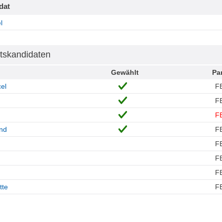
dat
l
tskandidaten
Gewählt
Par
el
F
F
F
and
F
F
F
F
tte
F