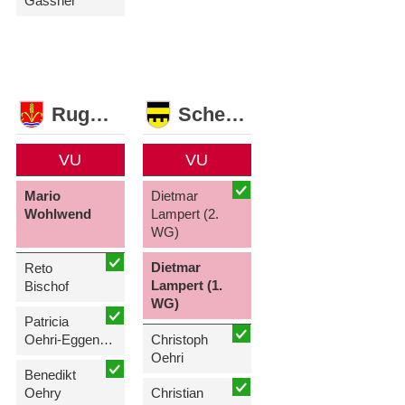
Gassner
Ruggell
Schellenberg
VU
VU
Mario
Dietmar
Wohlwend
Lampert (2.
WG)
Dietmar
Reto
Lampert (1.
Bischof
WG)
Patricia
Oehri-Eggenberger
Christoph
Oehri
Benedikt
Oehry
Christian