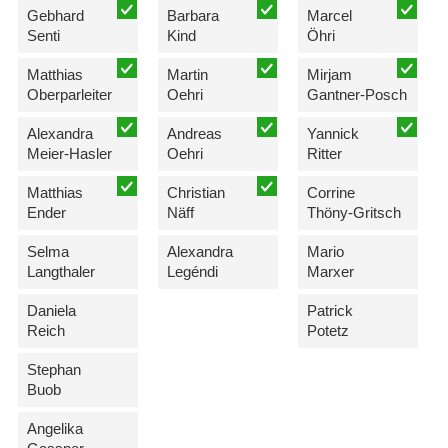
Gebhard
Barbara
Marcel
Senti
Kind
Öhri
Matthias
Martin
Mirjam
Oberparleiter
Oehri
Gantner-Posch
Alexandra
Andreas
Yannick
Meier-Hasler
Oehri
Ritter
Matthias
Christian
Corrine
Ender
Näff
Thöny-Gritsch
Selma
Alexandra
Mario
Langthaler
Legéndi
Marxer
Daniela
Patrick
Reich
Potetz
Stephan
Buob
Angelika