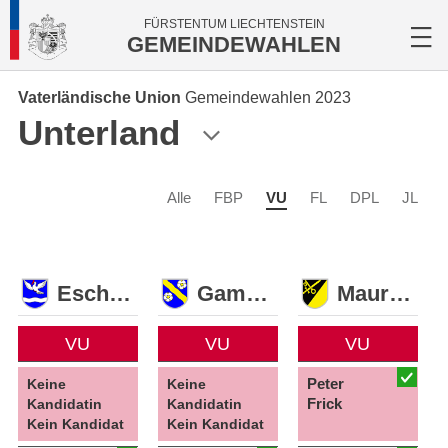
FÜRSTENTUM LIECHTENSTEIN
GEMEINDEWAHLEN
Vaterländische Union
Gemeindewahlen 2023
Unterland
Alle
FBP
VU
FL
DPL
JL
Eschen
Gamprin
Mauren
VU
VU
VU
Peter
Keine
Keine
Frick
Kandidatin
Kandidatin
Kein Kandidat
Kein Kandidat