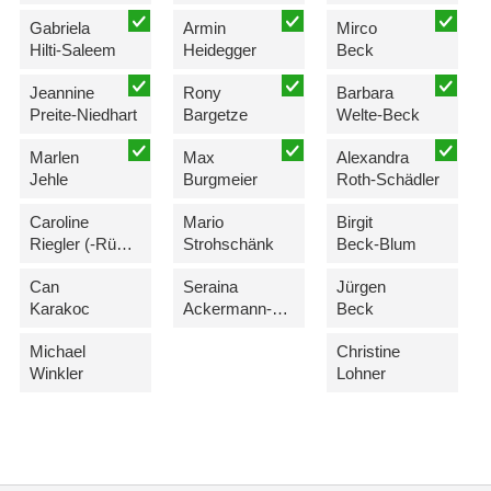
Gabriela
Armin
Mirco
Hilti-Saleem
Heidegger
Beck
Jeannine
Rony
Barbara
Preite-Niedhart
Bargetze
Welte-Beck
Marlen
Max
Alexandra
Jehle
Burgmeier
Roth-Schädler
Caroline
Mario
Birgit
Riegler (-Rüdisser)
Strohschänk
Beck-Blum
Can
Seraina
Jürgen
Karakoc
Ackermann-Forstinger
Beck
Michael
Christine
Winkler
Lohner