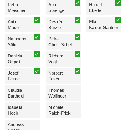
Petra
Arno
Hubert
Miescher
Sprenger
Eberle
Antje
Désirée
Elke
Moser
Bürzle
Kaiser-Gantner
Natascha
Petra
Söldi
Chesi-Schelbert
Daniela
Richard
Ospelt
Vogt
Josef
Norbert
Feurle
Foser
Claudia
Thomas
Bartholdi
Wolfinger
Isabella
Michèle
Heeb
Raich-Frick
Andreas