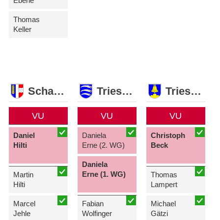
Eberle
Thomas
Keller
Schaan
Triesen
Triesenberg
VU
VU
VU
Daniel
Daniela
Christoph
Hilti
Erne (2. WG)
Beck
Daniela
Erne (1. WG)
Martin
Thomas
Hilti
Lampert
Marcel
Fabian
Michael
Jehle
Wolfinger
Gätzi