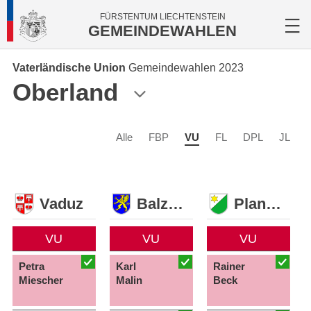
FÜRSTENTUM LIECHTENSTEIN
GEMEINDEWAHLEN
Vaterländische Union
Gemeindewahlen 2023
Oberland
Alle
FBP
VU
FL
DPL
JL
Vaduz
Balzers
Planken
VU
VU
VU
Petra
Karl
Rainer
Miescher
Malin
Beck