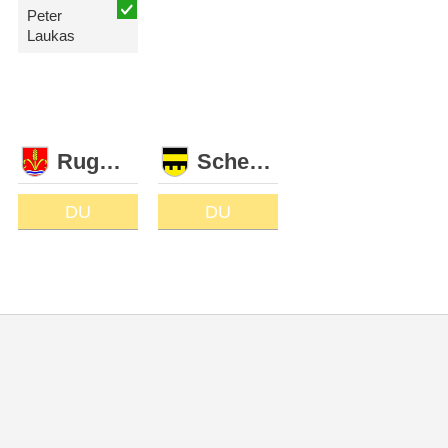
Peter
Laukas
Ruggell
Schellenberg
DU
DU