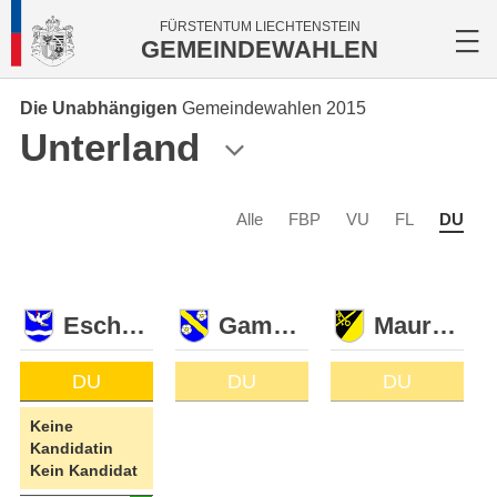
FÜRSTENTUM LIECHTENSTEIN
GEMEINDEWAHLEN
Die Unabhängigen
Gemeindewahlen 2015
Unterland
Alle
FBP
VU
FL
DU
Eschen
Gamprin
Mauren
DU
DU
DU
Keine
Kandidatin
Kein Kandidat