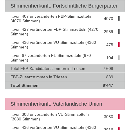
Stimmenherkunft: Fortschrittliche Bürgerpartei
...von 407 unveränderten FBP-Stimmzetteln
4070
(4070 Stimmen)
...von 427 veränderten FBP-Stimmzetteln (4270
2959
Stimmen)
...von 436 veränderten VU-Stimmzetteln (4360
475
Stimmen)
...von 67 veränderten FL-Stimmzetteln (670
104
Stimmen)
Total FBP-Kandidatenstimmen in Triesen
7’608
FBP-Zusatzstimmen in Triesen
839
Total Stimmen
8’447
Stimmenherkunft: Vaterländische Union
...von 308 unveränderten VU-Stimmzetteln
3080
(3080 Stimmen)
...von 436 veränderten VU-Stimmzetteln (4360
2916