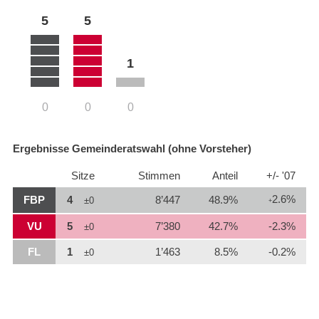
5
5
1
0
0
0
Ergebnisse Gemeinderatswahl (ohne Vorsteher)
Sitze
Stimmen
Anteil
+/- '07
2.6%
FBP
4
8’447
48.9%
±0
+
VU
5
7’380
42.7%
-2.3%
±0
FL
1
1’463
8.5%
-0.2%
±0