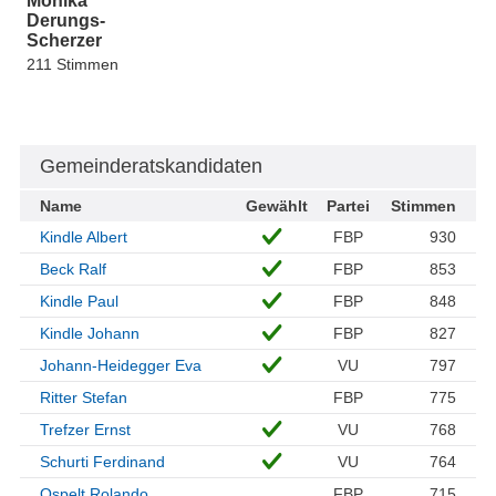
Monika
Derungs-
Scherzer
211 Stimmen
Gemeinderatskandidaten
Name
Gewählt
Partei
Stimmen
Kindle Albert
FBP
930
Beck Ralf
FBP
853
Kindle Paul
FBP
848
Kindle Johann
FBP
827
Johann-Heidegger Eva
VU
797
Ritter Stefan
FBP
775
Trefzer Ernst
VU
768
Schurti Ferdinand
VU
764
Ospelt Rolando
FBP
715