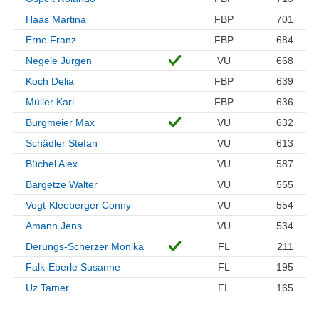
Haas Martina
FBP
701
Erne Franz
FBP
684
Negele Jürgen
VU
668
Koch Delia
FBP
639
Müller Karl
FBP
636
Burgmeier Max
VU
632
Schädler Stefan
VU
613
Büchel Alex
VU
587
Bargetze Walter
VU
555
Vogt-Kleeberger Conny
VU
554
Amann Jens
VU
534
Derungs-Scherzer Monika
FL
211
Falk-Eberle Susanne
FL
195
Uz Tamer
FL
165