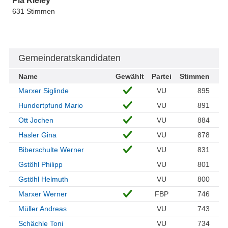
Pia Rieley
631 Stimmen
Gemeinderatskandidaten
Name
Gewählt
Partei
Stimmen
Marxer Siglinde
VU
895
Hundertpfund Mario
VU
891
Ott Jochen
VU
884
Hasler Gina
VU
878
Biberschulte Werner
VU
831
Gstöhl Philipp
VU
801
Gstöhl Helmuth
VU
800
Marxer Werner
FBP
746
Müller Andreas
VU
743
Schächle Toni
VU
734