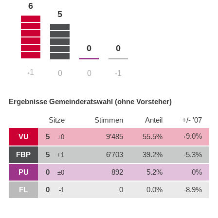
6
5
0
0
1
0
0
-1
+
Ergebnisse Gemeinderatswahl (ohne Vorsteher)
Sitze
Stimmen
Anteil
+/- '07
9.0%
VU
5
9’485
55.5%
±0
+
FBP
5
6’703
39.2%
-5.3%
+1
PU
0
892
5.2%
0%
±0
FL
0
0
0.0%
-8.9%
-1