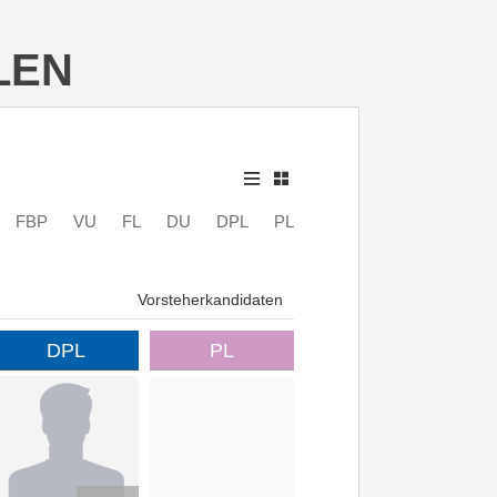
LEN
FBP
VU
FL
DU
DPL
PL
Vorsteherkandidaten
DPL
PL