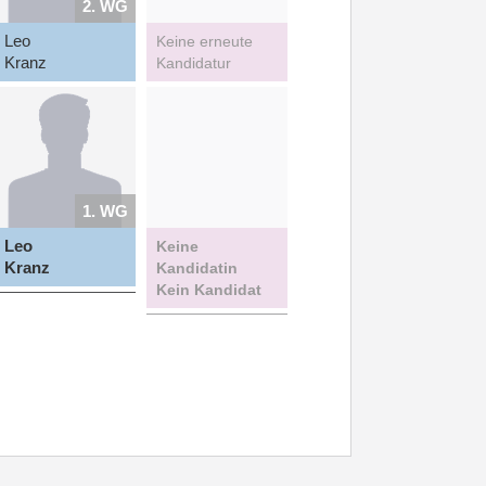
2. WG
Leo
Keine erneute
Kranz
Kandidatur
1. WG
Leo
Keine
Kranz
Kandidatin
Kein Kandidat