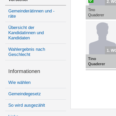
2. W
Tino
Gemeinderätinnen und -
Quaderer
räte
Übersicht der
Kandidatinnen und
Kandidaten
Wahlergebnis nach
1. W
Geschlecht
Tino
Quaderer
Informationen
Wie wählen
Gemeindegesetz
So wird ausgezählt