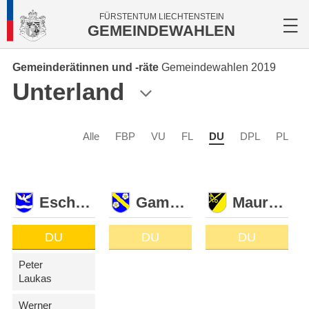
FÜRSTENTUM LIECHTENSTEIN
GEMEINDEWAHLEN
Gemeinderätinnen und -räte
Gemeindewahlen 2019
Unterland
Alle
FBP
VU
FL
DU
DPL
PL
Eschen
Gamprin
Mauren
DU
DU
DU
Peter
Laukas
Werner