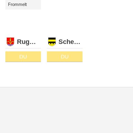
Frommelt
Ruggell
Schellenberg
DU
DU