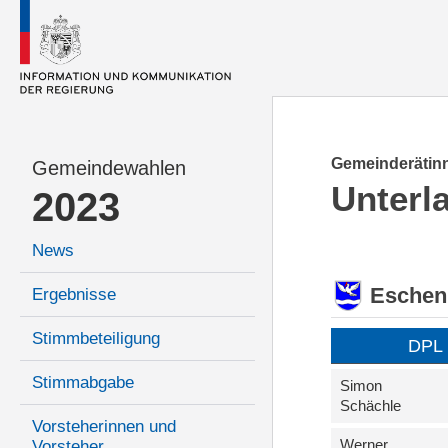
Gemeinderätinn
Gemeindewahlen
Unterl
2023
News
Eschen
Ergebnisse
Stimmbeteiligung
DPL
Stimmabgabe
Simon
Schächle
Vorsteherinnen und
Werner
Vorsteher