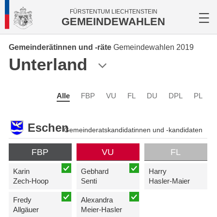
FÜRSTENTUM LIECHTENSTEIN
GEMEINDEWAHLEN
Gemeinderätinnen und -räte
Gemeindewahlen 2019
Unterland
Alle
FBP
VU
FL
DU
DPL
PL
Eschen
Gemeinderatskandidatinnen und -kandidaten
FBP
VU
FL
Karin
Gebhard
Harry
Zech-Hoop
Senti
Hasler-Maier
Fredy
Alexandra
Allgäuer
Meier-Hasler