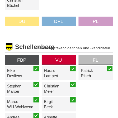
Christian
Büchel
DU
DPL
PL
Schellenberg
Gemeinderatskandidatinnen und -kandidaten
FBP
VU
FL
Elke
Harald
Patrick
Desliens
Lampert
Risch
Stephan
Christian
Marxer
Meier
Marco
Birgit
Willi-Wohlwend
Beck
Andrea
Arinette