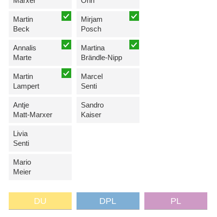
Marxer
Öhri
Martin
Mirjam
Beck
Posch
Annalis
Martina
Marte
Brändle-Nipp
Martin
Marcel
Lampert
Senti
Antje
Sandro
Matt-Marxer
Kaiser
Livia
Senti
Mario
Meier
DU
DPL
PL