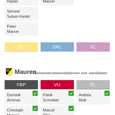
Hasler
Marxer
Simone
Sulser-Hasler
Peter
Marxer
DU
DPL
PL
Mauren
Gemeinderatskandidatinnen und -kandidaten
FBP
VU
FL
Dominik
Patrik
Andrea
Amman
Schreiber
Matt
Christoph
Marcel