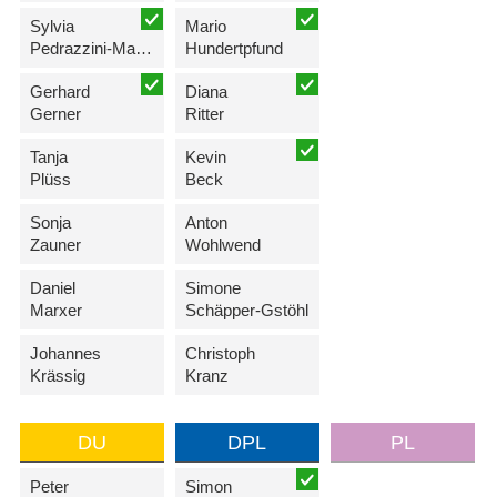
Sylvia
Mario
Pedrazzini-Maxfield
Hundertpfund
Gerhard
Diana
Gerner
Ritter
Tanja
Kevin
Plüss
Beck
Sonja
Anton
Zauner
Wohlwend
Daniel
Simone
Marxer
Schäpper-Gstöhl
Johannes
Christoph
Krässig
Kranz
DU
DPL
PL
Peter
Simon