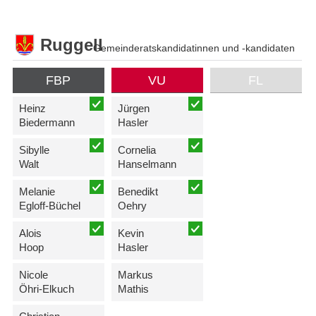
Ruggell
Gemeinderatskandidatinnen und -kandidaten
FBP
VU
FL
Heinz
Jürgen
Biedermann
Hasler
Sibylle
Cornelia
Walt
Hanselmann
Melanie
Benedikt
Egloff-Büchel
Oehry
Alois
Kevin
Hoop
Hasler
Nicole
Markus
Öhri-Elkuch
Mathis