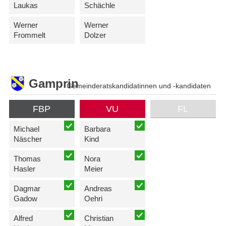
Laukas
Schächle
Werner
Werner
Frommelt
Dolzer
Gamprin
Gemeinderatskandidatinnen und -kandidaten
FBP
VU
FL
Michael
Barbara
Näscher
Kind
Thomas
Nora
Hasler
Meier
Dagmar
Andreas
Gadow
Oehri
Alfred
Christian