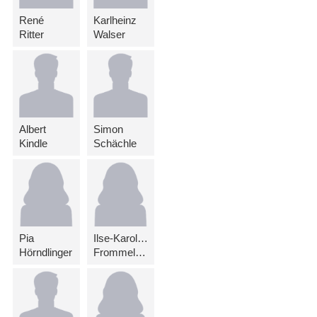
René
Karlheinz
Ritter
Walser
Albert
Simon
Kindle
Schächle
Pia
Ilse-Karolina
Hörndlinger
Frommelt-Wohlwend