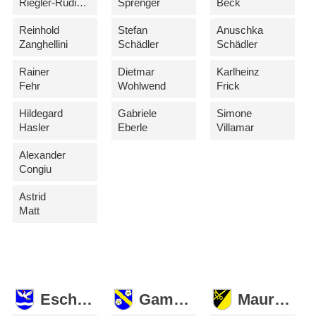
Riegler-Rüdisser
Sprenger
Beck
Reinhold
Stefan
Anuschka
Zanghellini
Schädler
Schädler
Rainer
Dietmar
Karlheinz
Fehr
Wohlwend
Frick
Hildegard
Gabriele
Simone
Hasler
Eberle
Villamar
Alexander
Congiu
Astrid
Matt
Eschen
Gamprin
Mauren