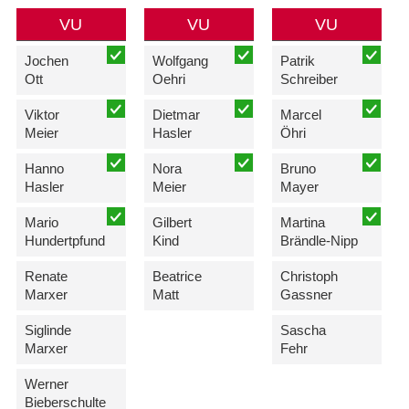
VU
VU
VU
Jochen
Wolfgang
Patrik
Ott
Oehri
Schreiber
Viktor
Dietmar
Marcel
Meier
Hasler
Öhri
Hanno
Nora
Bruno
Hasler
Meier
Mayer
Mario
Gilbert
Martina
Hundertpfund
Kind
Brändle-Nipp
Renate
Beatrice
Christoph
Marxer
Matt
Gassner
Siglinde
Sascha
Marxer
Fehr
Werner
Bieberschulte