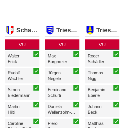
Schaan
Triesen
Triesenberg
VU
VU
VU
Walter
Max
Roger
Frick
Burgmeier
Schädler
Rudolf
Jürgen
Thomas
Wachter
Negele
Nigg
Simon
Ferdinand
Benjamin
Biedermann
Schurti
Eberle
Martin
Daniela
Johann
Hilti
Wellenzohn-Erne
Beck
Caroline
Piero
Matthias