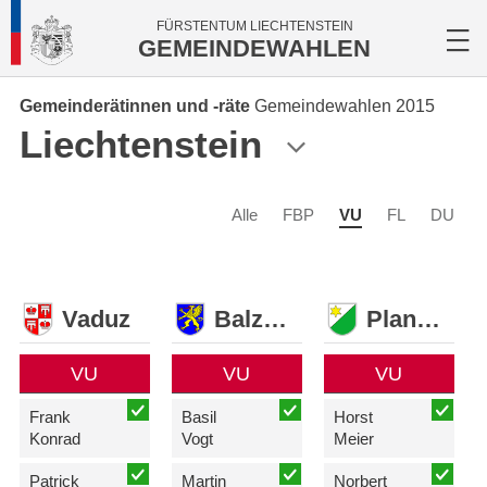
FÜRSTENTUM LIECHTENSTEIN
GEMEINDEWAHLEN
Gemeinderätinnen und -räte
Gemeindewahlen 2015
Liechtenstein
Alle
FBP
VU
FL
DU
Vaduz
Balzers
Planken
VU
VU
VU
Frank
Basil
Horst
Konrad
Vogt
Meier
Patrick
Martin
Norbert