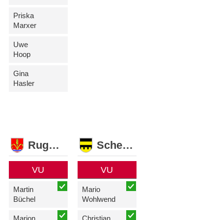
Priska
Marxer
Uwe
Hoop
Gina
Hasler
Ruggell
Schellenberg
VU
VU
Martin
Mario
Büchel
Wohlwend
Marion
Christian