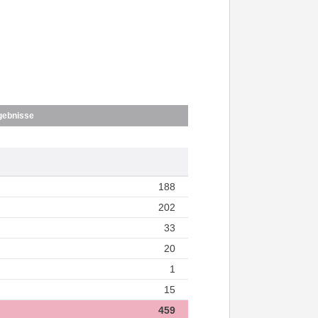
gebnisse
188
202
33
20
1
15
459