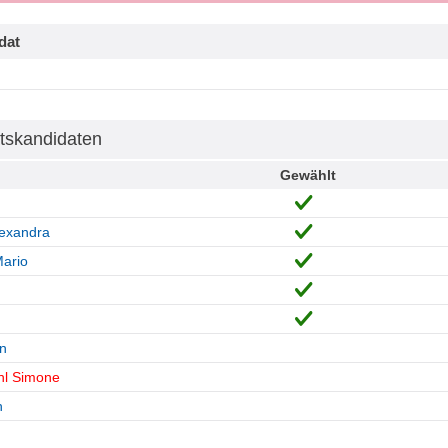
dat
tskandidaten
Gewählt
lexandra
ario
n
hl Simone
h