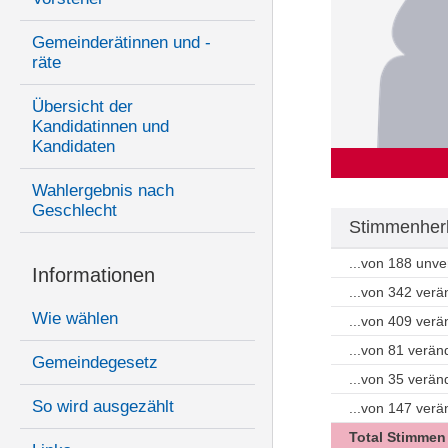
Gemeinderätinnen und -
räte
Übersicht der
Kandidatinnen und
Kandidaten
Wahlergebnis nach
Geschlecht
Stimmenherk
...von 188 unv
Informationen
...von 342 ver
Wie wählen
...von 409 ver
...von 81 verän
Gemeindegesetz
...von 35 verä
So wird ausgezählt
...von 147 ver
Total Stimmen