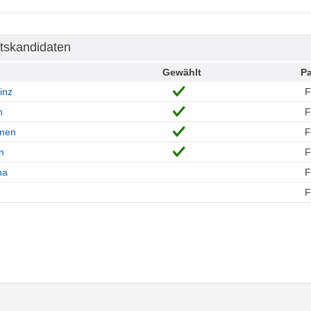
tskandidaten
Gewählt
Pa
inz
n
rmen
n
na