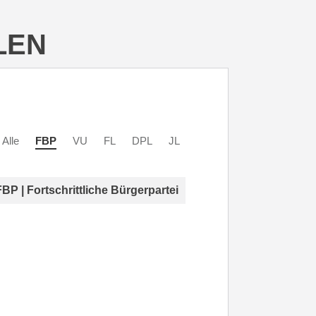
LEN
Alle
FBP
VU
FL
DPL
JL
FBP | Fortschrittliche Bürgerpartei