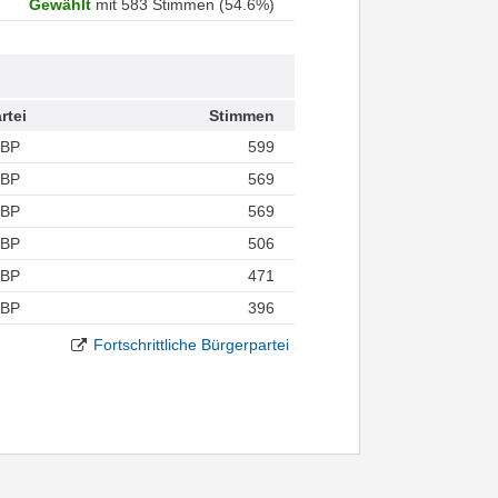
Gewählt
mit 583 Stimmen (54.6%)
rtei
Stimmen
FBP
599
FBP
569
FBP
569
FBP
506
FBP
471
FBP
396
Fortschrittliche Bürgerpartei