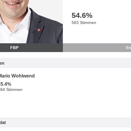
54.6
%
583 Stimmen
FBP
Er
en
Mario Wohlwend
45.4%
484 Stimmen
dat