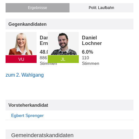
Ergebnisse
Polit. Laufbahn
Gegenkandidaten
Daniela
Daniel
Erne
Lochner
48.0%
6.0%
886
110
VU
JL
Stimmen
Stimmen
zum 2. Wahlgang
Vorsteherkandidat
Egbert Sprenger
Gemeinderatskandidaten