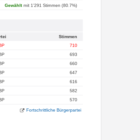
Gewählt
mit 1’291 Stimmen (80.7%)
rtei
Stimmen
BP
710
BP
693
BP
660
BP
647
BP
616
BP
582
BP
570
Fortschrittliche Bürgerpartei