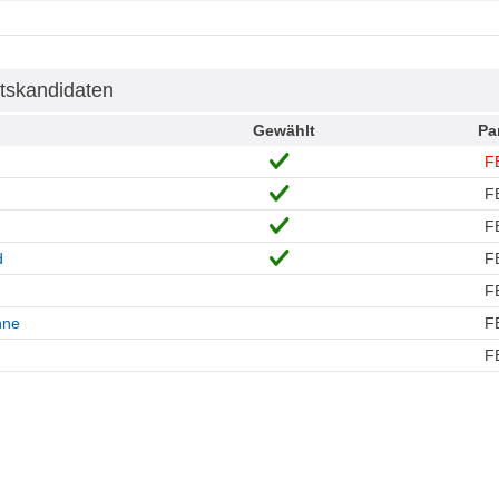
tskandidaten
Gewählt
Pa
F
F
F
d
F
F
nne
F
F