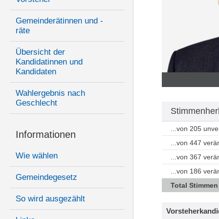
Gemeinderätinnen und -
räte
Übersicht der
Kandidatinnen und
Kandidaten
Wahlergebnis nach
Geschlecht
Stimmenherk
...von 205 unv
Informationen
...von 447 ver
Wie wählen
...von 367 ver
...von 186 ver
Gemeindegesetz
Total Stimmen
So wird ausgezählt
Vorsteherkandi