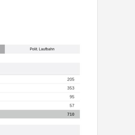
Polit. Laufbahn
205
353
95
57
710