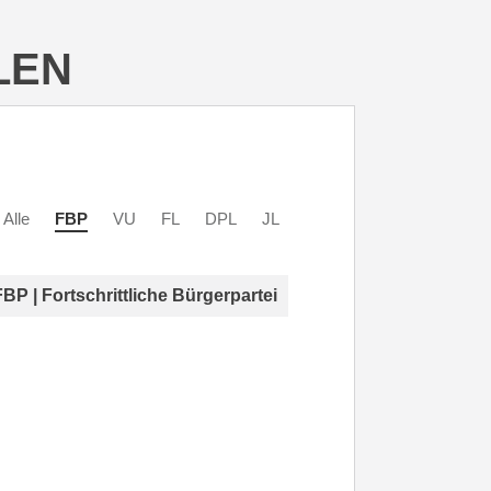
LEN
Alle
FBP
VU
FL
DPL
JL
FBP | Fortschrittliche Bürgerpartei