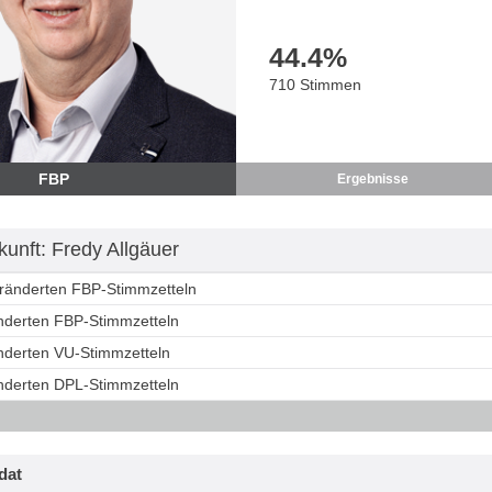
44.4
%
710 Stimmen
FBP
Ergebnisse
unft: Fredy Allgäuer
eränderten FBP-Stimmzetteln
änderten FBP-Stimmzetteln
änderten VU-Stimmzetteln
änderten DPL-Stimmzetteln
dat