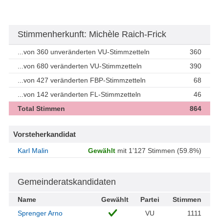
Stimmenherkunft: Michèle Raich-Frick
...von 360 unveränderten VU-Stimmzetteln
360
...von 680 veränderten VU-Stimmzetteln
390
...von 427 veränderten FBP-Stimmzetteln
68
...von 142 veränderten FL-Stimmzetteln
46
Total Stimmen
864
Vorsteherkandidat
Karl Malin
Gewählt
mit 1’127 Stimmen (59.8%)
Gemeinderatskandidaten
Name
Gewählt
Partei
Stimmen
Sprenger Arno
VU
1111