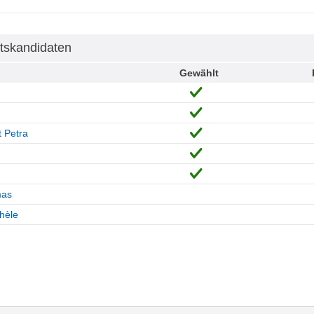
tskandidaten
Gewählt
t Petra
mas
hèle