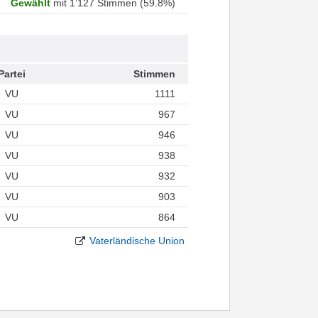
Gewählt
mit 1’127 Stimmen (59.8%)
Partei
Stimmen
VU
1111
VU
967
VU
946
VU
938
VU
932
VU
903
VU
864
Vaterländische Union