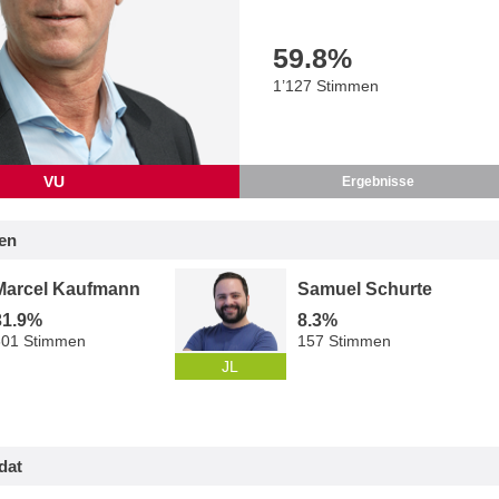
59.8
%
1’127 Stimmen
VU
Ergebnisse
en
Marcel Kaufmann
Samuel Schurte
31.9%
8.3%
601 Stimmen
157 Stimmen
JL
dat