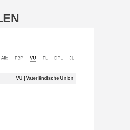
LEN
Alle
FBP
VU
FL
DPL
JL
VU | Vaterländische Union