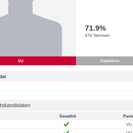
71.9
%
474 Stimmen
VU
Ergebnisse
dat
tskandidaten
Gewählt
Parte
VU
VU