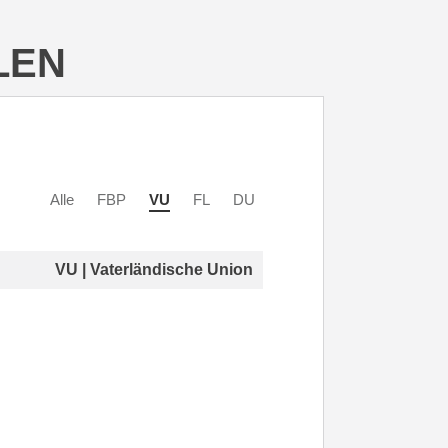
LEN
Alle
FBP
VU
FL
DU
VU | Vaterländische Union