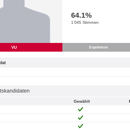
64.1
%
1’045 Stimmen
VU
Ergebnisse
dat
tskandidaten
Gewählt