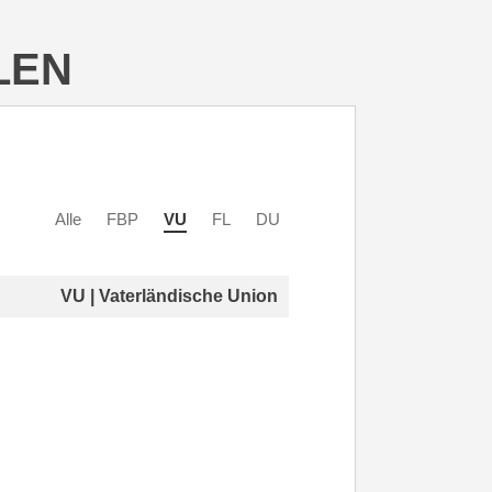
LEN
Alle
FBP
VU
FL
DU
VU | Vaterländische Union