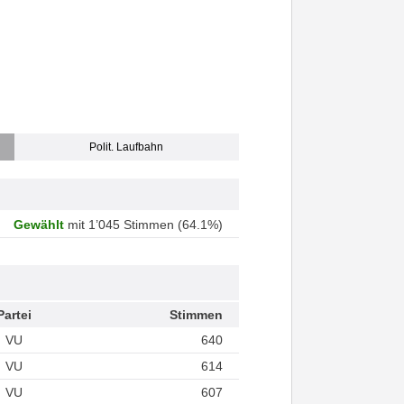
Polit. Laufbahn
Gewählt
mit 1’045 Stimmen (64.1%)
Partei
Stimmen
VU
640
VU
614
VU
607