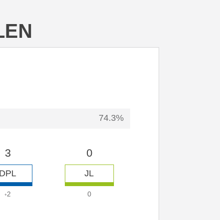
LEN
74.3%
3
0
DPL
JL
2
0
+