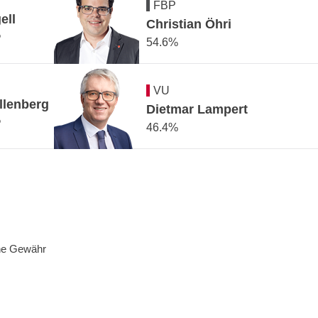
FBP
ell
Christian
Öhri
%
54.6%
VU
llenberg
Dietmar
Lampert
%
46.4%
hne Gewähr