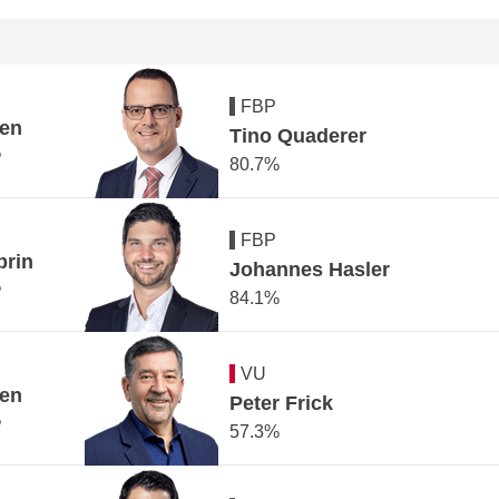
FBP
en
Tino
Quaderer
%
80.7%
FBP
rin
Johannes
Hasler
%
84.1%
VU
en
Peter
Frick
%
57.3%