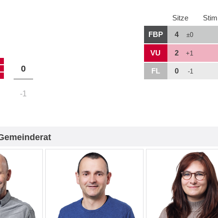
Sitze
Sti
FBP
4
±0
VU
2
+1
0
FL
0
-1
-1
Gemeinderat