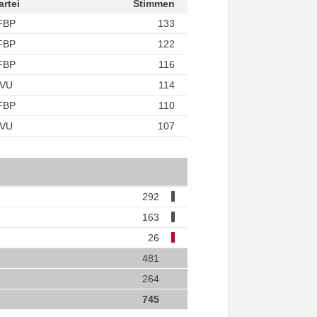
artei
Stimmen
FBP
133
FBP
122
FBP
116
VU
114
FBP
110
VU
107
292
163
26
481
264
745