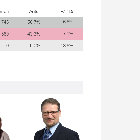
mmen
Anteil
+/- '19
6.5%
745
56.7%
+
7.1%
569
43.3%
+
0
0.0%
-13.5%