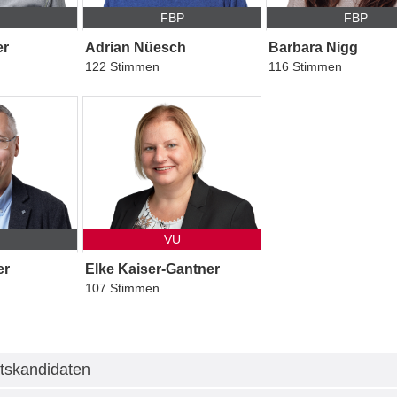
P
FBP
FBP
er
Adrian Nüesch
Barbara Nigg
122 Stimmen
116 Stimmen
P
VU
er
Elke Kaiser-Gantner
107 Stimmen
tskandidaten