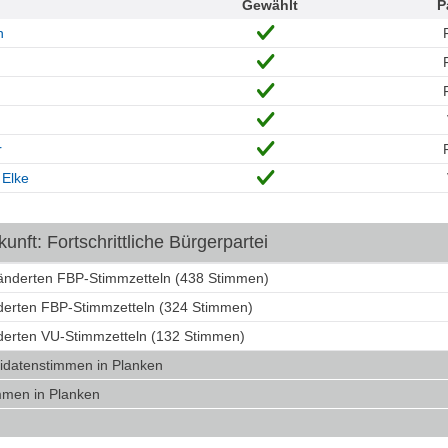
Gewählt
P
n
r
 Elke
nft: Fortschrittliche Bürgerpartei
ränderten FBP-Stimmzetteln (438 Stimmen)
nderten FBP-Stimmzetteln (324 Stimmen)
nderten VU-Stimmzetteln (132 Stimmen)
idatenstimmen in Planken
mmen in Planken