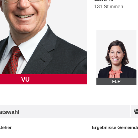
131 Stimmen
VU
FBP
atswahl
steher
Ergebnisse Gemeinde