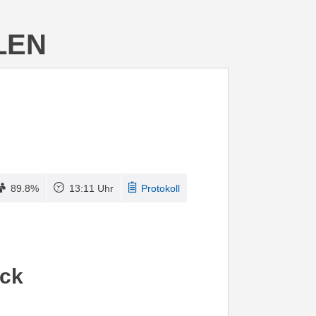
LEN
89.8%
13:11 Uhr
Protokoll
eck