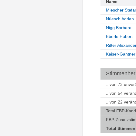
Name
Miescher Stefa
Nüesch Adrian
Nigg Barbara
Eberle Hubert
Ritter Alexande
Kaiser-Gantner
Stimmenherku
...von 73 unve
...von 54 verä
...von 22 verä
Total FBP-Kand
FBP-Zusatzsti
Total Stimmen