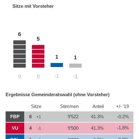
Sitze mit Vorsteher
6
5
1
1
1
0
0
-1
+
Ergebnisse Gemeinderatswahl (ohne Vorsteher)
Sitze
Stimmen
Anteil
+/- '19
FBP
6
9’522
41.3%
-0.2%
+1
1.8%
VU
4
9’500
41.3%
-1
+