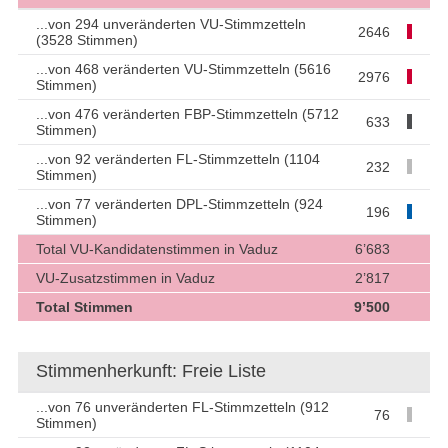
...von 294 unveränderten VU-Stimmzetteln
2646
(3528 Stimmen)
...von 468 veränderten VU-Stimmzetteln (5616
2976
Stimmen)
...von 476 veränderten FBP-Stimmzetteln (5712
633
Stimmen)
...von 92 veränderten FL-Stimmzetteln (1104
232
Stimmen)
...von 77 veränderten DPL-Stimmzetteln (924
196
Stimmen)
Total VU-Kandidatenstimmen in Vaduz
6’683
VU-Zusatzstimmen in Vaduz
2’817
Total Stimmen
9’500
Stimmenherkunft: Freie Liste
...von 76 unveränderten FL-Stimmzetteln (912
76
Stimmen)