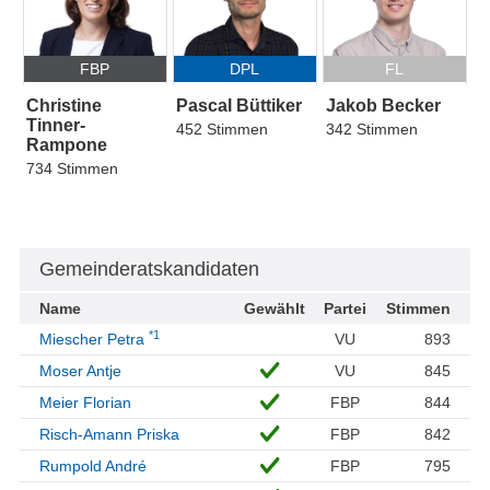
FBP
DPL
FL
Christine
Pascal Büttiker
Jakob Becker
Tinner-
452 Stimmen
342 Stimmen
Rampone
734 Stimmen
Gemeinderatskandidaten
Name
Gewählt
Partei
Stimmen
*1
Miescher Petra
VU
893
Moser Antje
VU
845
Meier Florian
FBP
844
Risch-Amann Priska
FBP
842
Rumpold André
FBP
795