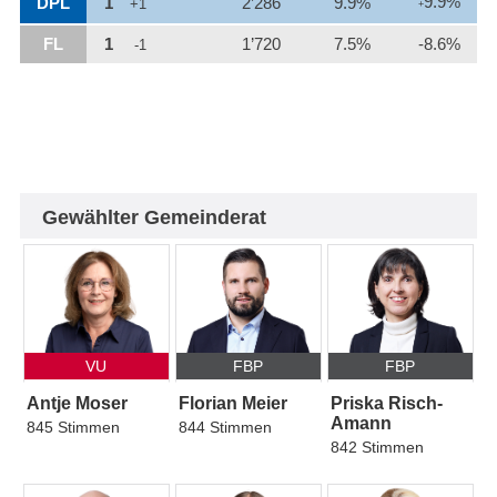
9.9%
DPL
1
2’286
9.9%
+1
+
FL
1
1’720
7.5%
-8.6%
-1
Gewählter Gemeinderat
VU
FBP
FBP
Antje Moser
Florian Meier
Priska Risch-
Amann
845 Stimmen
844 Stimmen
842 Stimmen