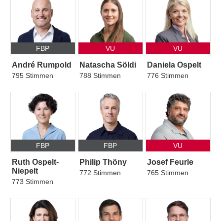
FBP
VU
VU
André Rumpold
Natascha Söldi
Daniela Ospelt
795 Stimmen
788 Stimmen
776 Stimmen
FBP
FBP
VU
Ruth Ospelt-
Philip Thöny
Josef Feurle
Niepelt
772 Stimmen
765 Stimmen
773 Stimmen