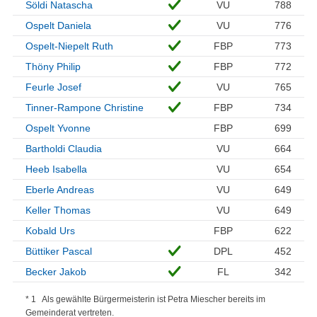
Söldi Natascha
VU
788
Ospelt Daniela
VU
776
Ospelt-Niepelt Ruth
FBP
773
Thöny Philip
FBP
772
Feurle Josef
VU
765
Tinner-Rampone Christine
FBP
734
Ospelt Yvonne
FBP
699
Bartholdi Claudia
VU
664
Heeb Isabella
VU
654
Eberle Andreas
VU
649
Keller Thomas
VU
649
Kobald Urs
FBP
622
Büttiker Pascal
DPL
452
Becker Jakob
FL
342
* 1 Als gewählte Bürgermeisterin ist Petra Miescher bereits im
Gemeinderat vertreten.