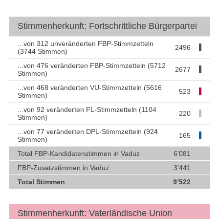
Stimmenherkunft: Fortschrittliche Bürgerpartei
...von 312 unveränderten FBP-Stimmzetteln
2496
(3744 Stimmen)
...von 476 veränderten FBP-Stimmzetteln (5712
2677
Stimmen)
...von 468 veränderten VU-Stimmzetteln (5616
523
Stimmen)
...von 92 veränderten FL-Stimmzetteln (1104
220
Stimmen)
...von 77 veränderten DPL-Stimmzetteln (924
165
Stimmen)
Total FBP-Kandidatenstimmen in Vaduz
6’081
FBP-Zusatzstimmen in Vaduz
3’441
Total Stimmen
9’522
Stimmenherkunft: Vaterländische Union