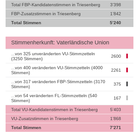
Total FBP-Kandidatenstimmen in Triesenberg
3’398
FBP-Zusatzstimmen in Triesenberg
1’842
Total Stimmen
5’240
Stimmenherkunft: Vaterländische Union
...von 325 unveränderten VU-Stimmzetteln
2600
(3250 Stimmen)
...von 400 veränderten VU-Stimmzetteln (4000
2261
Stimmen)
...von 317 veränderten FBP-Stimmzetteln (3170
375
Stimmen)
...von 54 veränderten FL-Stimmzetteln (540
167
Stimmen)
Total VU-Kandidatenstimmen in Triesenberg
5’403
VU-Zusatzstimmen in Triesenberg
1’868
Total Stimmen
7’271