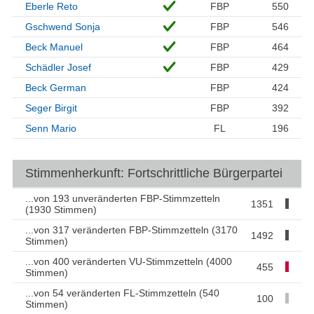
Eberle Reto
FBP
550
Gschwend Sonja
FBP
546
Beck Manuel
FBP
464
Schädler Josef
FBP
429
Beck German
FBP
424
Seger Birgit
FBP
392
Senn Mario
FL
196
Stimmenherkunft: Fortschrittliche Bürgerpartei
...von 193 unveränderten FBP-Stimmzetteln
1351
(1930 Stimmen)
...von 317 veränderten FBP-Stimmzetteln (3170
1492
Stimmen)
...von 400 veränderten VU-Stimmzetteln (4000
455
Stimmen)
...von 54 veränderten FL-Stimmzetteln (540
100
Stimmen)