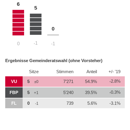
6
5
0
1
0
-1
+
Ergebnisse Gemeinderatswahl (ohne Vorsteher)
Sitze
Stimmen
Anteil
+/- '19
2.8%
VU
5
7’271
54.9%
±0
+
0.3%
FBP
5
5’240
39.5%
+1
+
FL
0
739
5.6%
-3.1%
-1