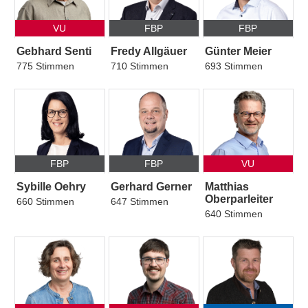
VU
FBP
FBP
Gebhard Senti
Fredy Allgäuer
Günter Meier
775 Stimmen
710 Stimmen
693 Stimmen
FBP
FBP
VU
Sybille Oehry
Gerhard Gerner
Matthias
Oberparleiter
660 Stimmen
647 Stimmen
640 Stimmen