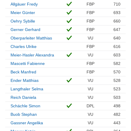
Allgäuer Fredy
FBP
710
Meier Günter
FBP
693
Oehry Sybille
FBP
660
Gerner Gerhard
FBP
647
Oberparleiter Matthias
VU
640
Charles Ulrike
FBP
616
Meier-Hasler Alexandra
VU
603
Mascetti Fabienne
FBP
582
Beck Manfred
FBP
570
Ender Matthias
VU
528
Langthaler Selma
VU
523
Reich Daniela
VU
503
Schächle Simon
DPL
498
Buob Stephan
VU
482
Gassner Angelika
VU
443