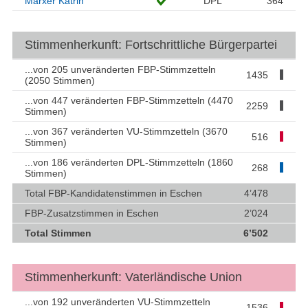
Marxer Katrin
DPL
364
Stimmenherkunft: Fortschrittliche Bürgerpartei
...von 205 unveränderten FBP-Stimmzetteln
1435
(2050 Stimmen)
...von 447 veränderten FBP-Stimmzetteln (4470
2259
Stimmen)
...von 367 veränderten VU-Stimmzetteln (3670
516
Stimmen)
...von 186 veränderten DPL-Stimmzetteln (1860
268
Stimmen)
Total FBP-Kandidatenstimmen in Eschen
4’478
FBP-Zusatzstimmen in Eschen
2’024
Total Stimmen
6’502
Stimmenherkunft: Vaterländische Union
...von 192 unveränderten VU-Stimmzetteln
1536