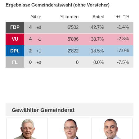
Ergebnisse Gemeinderatswahl (ohne Vorsteher)
Sitze
Stimmen
Anteil
+/- '19
1.4%
FBP
4
6’502
42.7%
±0
+
2.8%
VU
4
5’896
38.7%
-1
+
7.0%
DPL
2
2’822
18.5%
+1
+
FL
0
0
0.0%
-7.5%
±0
Gewählter Gemeinderat