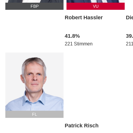
FBP
VU
Robert Hassler
Di
41.8%
39
221 Stimmen
21
FL
Patrick Risch