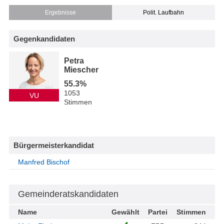
Ergebnisse
Polit. Laufbahn
Gegenkandidaten
Petra
Miescher
55.3%
1053
VU
Stimmen
Bürgermeisterkandidat
Manfred Bischof
Gemeinderatskandidaten
Name
Gewählt
Partei
Stimmen