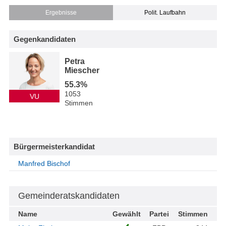
Ergebnisse
Polit. Laufbahn
Gegenkandidaten
Petra
Miescher
55.3%
1053
VU
Stimmen
Bürgermeisterkandidat
Manfred Bischof
Gemeinderatskandidaten
Name
Gewählt
Partei
Stimmen