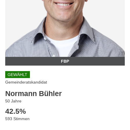
FBP
GEWÄHLT
Gemeinderatskandidat
Normann Bühler
50 Jahre
42.5
%
593 Stimmen