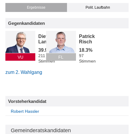
Ergebnisse
Polit. Laufbahn
Gegenkandidaten
Dietmar
Patrick
Lampert
Risch
39.9%
18.3%
211
97
VU
FL
Stimmen
Stimmen
zum 2. Wahlgang
Vorsteherkandidat
Robert Hassler
Gemeinderatskandidaten