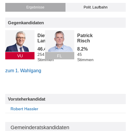
Ergebnisse
Polit. Laufbahn
Gegenkandidaten
Dietmar
Patrick
Lampert
Risch
46.4%
8.2%
254
45
VU
FL
Stimmen
Stimmen
zum 1. Wahlgang
Vorsteherkandidat
Robert Hassler
Gemeinderatskandidaten