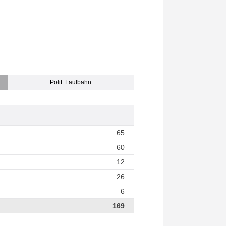
Polit. Laufbahn
65
60
12
26
6
169