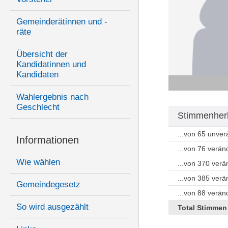
Gemeinderätinnen und -
räte
Übersicht der
Kandidatinnen und
Kandidaten
Wahlergebnis nach
Geschlecht
Stimmenherk
...von 65 unve
Informationen
...von 76 verän
Wie wählen
...von 370 ver
...von 385 ver
Gemeindegesetz
...von 88 verä
So wird ausgezählt
Total Stimmen