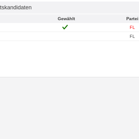
tskandidaten
Gewählt
Partei
FL
FL