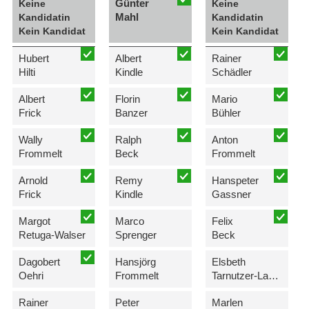
Günter
Keine
Keine
Mahl
Kandidatin
Kandidatin
Kein Kandidat
Kein Kandidat
Hubert
Albert
Rainer
Hilti
Kindle
Schädler
Albert
Florin
Mario
Frick
Banzer
Bühler
Wally
Ralph
Anton
Frommelt
Beck
Frommelt
Arnold
Remy
Hanspeter
Frick
Kindle
Gassner
Margot
Marco
Felix
Retuga-Walser
Sprenger
Beck
Dagobert
Hansjörg
Elsbeth
Oehri
Frommelt
Tarnutzer-Lampert
Rainer
Peter
Marlen