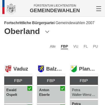
FÜRSTENTUM LIECHTENSTEIN
GEMEINDEWAHLEN
Fortschrittliche Bürgerpartei
Gemeindewahlen 2007
Oberland
Alle
FBP
VU
FL
PU
Vaduz
Balzers
Planken
FBP
FBP
FBP
Ewald
Anton
Petra
Ospelt
Eberle
Walter-Wenzel (2. WG)
Petra