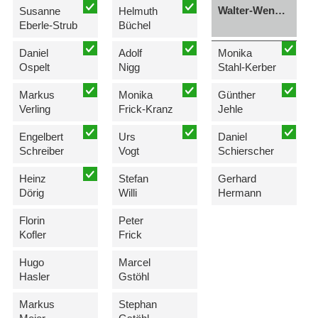
Walter-Wenzel (1. WG)
Susanne
Helmuth
Eberle-Strub
Büchel
Daniel
Adolf
Monika
Ospelt
Nigg
Stahl-Kerber
Markus
Monika
Günther
Verling
Frick-Kranz
Jehle
Engelbert
Urs
Daniel
Schreiber
Vogt
Schierscher
Heinz
Stefan
Gerhard
Dörig
Willi
Hermann
Florin
Peter
Kofler
Frick
Hugo
Marcel
Hasler
Gstöhl
Markus
Stephan