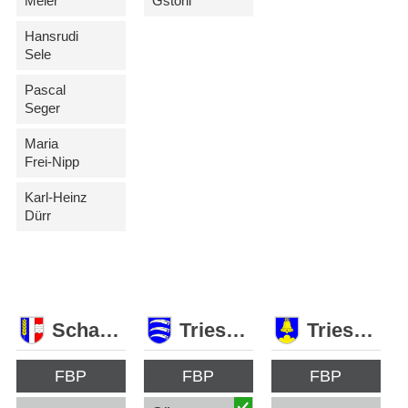
Meier
Gstöhl
Hansrudi
Sele
Pascal
Seger
Maria
Frei-Nipp
Karl-Heinz
Dürr
Schaan
Triesen
Triesenberg
FBP
FBP
FBP