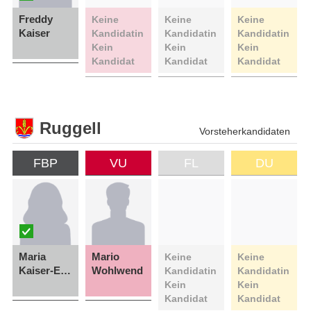
Freddy
Keine
Keine
Keine
Kaiser
Kandidatin
Kandidatin
Kandidatin
Kein
Kein
Kein
Kandidat
Kandidat
Kandidat
Ruggell
Vorsteherkandidaten
FBP
VU
FL
DU
Maria
Mario
Keine
Keine
Kaiser-Eberle
Wohlwend
Kandidatin
Kandidatin
Kein
Kein
Kandidat
Kandidat