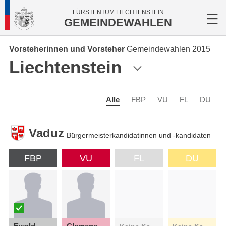
FÜRSTENTUM LIECHTENSTEIN
GEMEINDEWAHLEN
Vorsteherinnen und Vorsteher
Gemeindewahlen 2015
Liechtenstein
Alle
FBP
VU
FL
DU
Vaduz
Bürgermeisterkandidatinnen und -kandidaten
FBP
VU
FL
DU