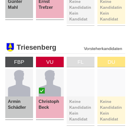
Günter
Ernst
Keine
Keine
Mahl
Trefzer
Kandidatin
Kandidatin
Kein
Kein
Kandidat
Kandidat
Triesenberg
Vorsteherkandidaten
FBP
VU
FL
DU
Armin
Christoph
Keine
Keine
Schädler
Beck
Kandidatin
Kandidatin
Kein
Kein
Kandidat
Kandidat