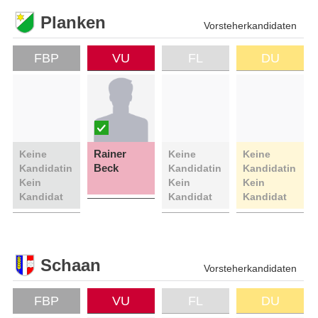
Planken
Vorsteherkandidaten
FBP
VU
FL
DU
Rainer
Keine
Keine
Keine
Beck
Kandidatin
Kandidatin
Kandidatin
Kein
Kein
Kein
Kandidat
Kandidat
Kandidat
Schaan
Vorsteherkandidaten
FBP
VU
FL
DU