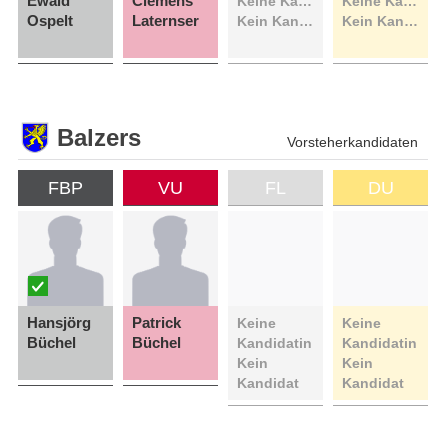
Ewald
Clemens
Keine Kandidatin
Keine Kandidatin
Ospelt
Laternser
Kein Kandidat
Kein Kandidat
Balzers
Vorsteherkandidaten
FBP
VU
FL
DU
Hansjörg
Patrick
Keine
Keine
Büchel
Büchel
Kandidatin
Kandidatin
Kein
Kein
Kandidat
Kandidat