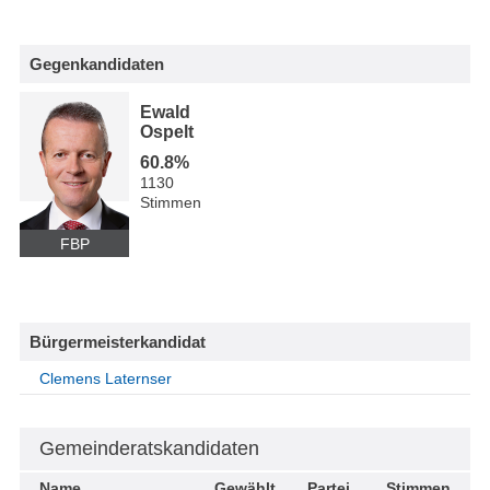
Gegenkandidaten
Ewald
Ospelt
60.8%
1130
Stimmen
FBP
Bürgermeisterkandidat
Clemens Laternser
Gemeinderatskandidaten
Name
Gewählt
Partei
Stimmen