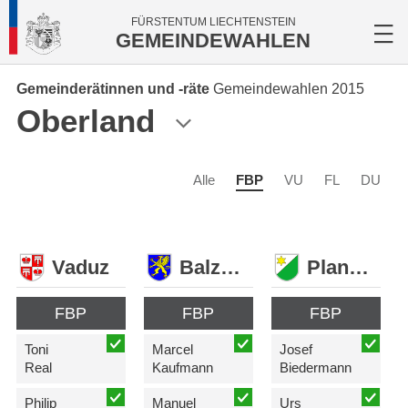
FÜRSTENTUM LIECHTENSTEIN
GEMEINDEWAHLEN
Gemeinderätinnen und -räte
Gemeindewahlen 2015
Oberland
Alle
FBP
VU
FL
DU
Vaduz
Balzers
Planken
FBP
FBP
FBP
Toni
Marcel
Josef
Real
Kaufmann
Biedermann
Philip
Manuel
Urs