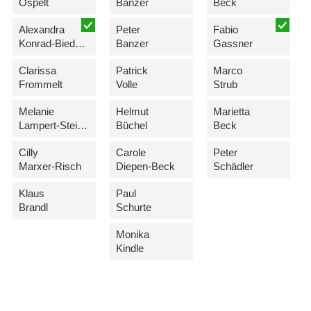
Ospelt
Banzer
Beck
Alexandra
Peter
Fabio
Konrad-Biedermann
Banzer
Gassner
Clarissa
Patrick
Marco
Frommelt
Volle
Strub
Melanie
Helmut
Marietta
Lampert-Steiger
Büchel
Beck
Cilly
Carole
Peter
Marxer-Risch
Diepen-Beck
Schädler
Klaus
Paul
Brandl
Schurte
Monika
Kindle