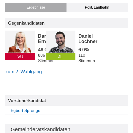
Ergebnisse
Polit. Laufbahn
Gegenkandidaten
Daniela
Daniel
Erne
Lochner
48.0%
6.0%
886
110
VU
JL
Stimmen
Stimmen
zum 2. Wahlgang
Vorsteherkandidat
Egbert Sprenger
Gemeinderatskandidaten