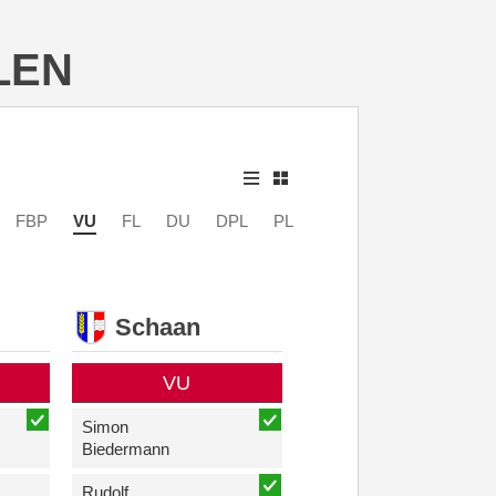
LEN
FBP
VU
FL
DU
DPL
PL
Schaan
VU
Simon
Biedermann
Rudolf