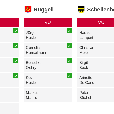
Ruggell
Schellenb
VU
VU
Jürgen
Harald
Hasler
Lampert
Cornelia
Christian
Hanselmann
Meier
Benedikt
Birgit
Oehry
Beck
Kevin
Arinette
Hasler
De Carlo
Markus
Peter
Mathis
Büchel