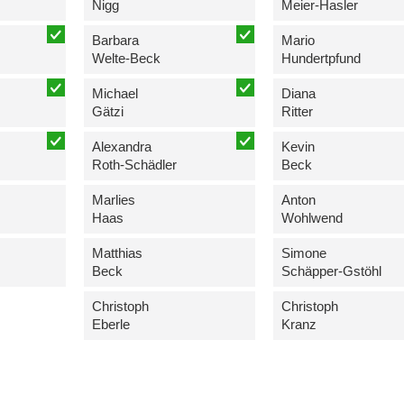
Nigg
Meier-Hasler
Barbara
Mario
Welte-Beck
Hundertpfund
Michael
Diana
Gätzi
Ritter
Alexandra
Kevin
Roth-Schädler
Beck
Marlies
Anton
Haas
Wohlwend
Matthias
Simone
Beck
Schäpper-Gstöhl
Christoph
Christoph
Eberle
Kranz