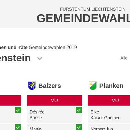
FÜRSTENTUM LIECHTENSTEIN
GEMEINDEWAH
en und -räte
Gemeindewahlen 2019
enstein
Alle
Balzers
Planken
VU
VU
Désirée
Elke
Bürzle
Kaiser-Gantner
Martin
Norbert Jun.