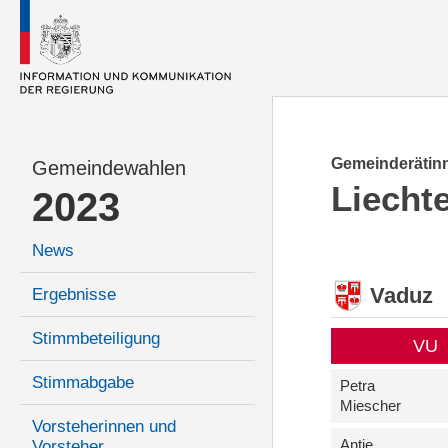
Gemeinderätinn
Gemeindewahlen
Liecht
2023
News
Vaduz
Ergebnisse
Stimmbeteiligung
VU
Stimmabgabe
Petra
Miescher
Vorsteherinnen und
Antje
Vorsteher