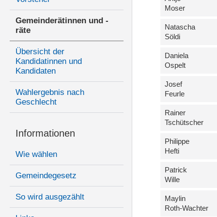
Moser
Gemeinderätinnen und -
Natascha
räte
Söldi
Übersicht der
Daniela
Kandidatinnen und
Ospelt
Kandidaten
Josef
Wahlergebnis nach
Feurle
Geschlecht
Rainer
Tschütscher
Informationen
Philippe
Hefti
Wie wählen
Patrick
Gemeindegesetz
Wille
So wird ausgezählt
Maylin
Roth-Wachter